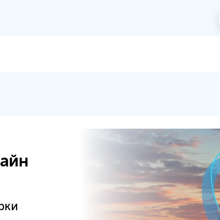
лайн
рки